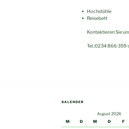
Hochstühle
Reisebett
Kontaktieren Sie uns
Tel.:0234 866 359
KALENDER
August 2026
M
D
M
D
F