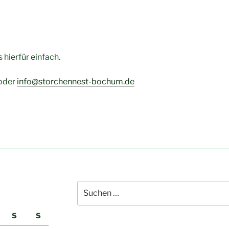
 hierfür einfach.
 oder
info@storchennest-bochum.de
Suchen
nach:
S
S