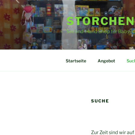
Zum
Inhalt
STORCHEN
springen
Second-Hand Shop für Baby- u
Startseite
Angebot
Suc
SUCHE
Zur Zeit sind wir au